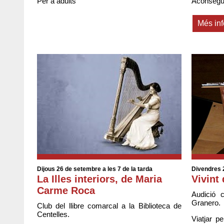
Per a adults
Aconsegui
Més in
Dijous 26 de setembre a les 7 de la tarda
Divendres 2
La Illes interiors, de Maria
Vivint 
Carme Roca
Audició 
Granero.
Club del llibre comarcal a la Biblioteca de
Centelles.
Viatjar p