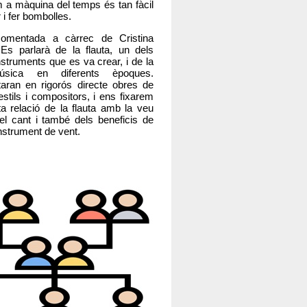
m a màquina del temps és tan fàcil
i fer bombolles.
comentada a càrrec de Cristina
Es parlarà de la flauta, un dels
nstruments que es va crear, i de la
sica en diferents èpoques.
etaran en rigorós directe obres de
estils i compositors, i ens fixarem
eta relació de la flauta amb la veu
l cant i també dels beneficis de
nstrument de vent.