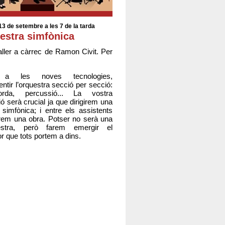
3 de setembre a les 7 de la tarda
estra simfònica
aller a càrrec de Ramon Civit. Per
 a les noves tecnologies,
ntir l’orquestra secció per secció:
orda, percussió... La vostra
ió serà crucial ja que dirigirem una
 simfònica; i entre els assistents
em una obra. Potser no serà una
stra, però farem emergir el
r que tots portem a dins.