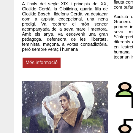
flauta co
A finals del segle XIX i principis del XX,
com bufar 
Clotilde Cerdà, la Clotildina, quarta filla de
Clotilde Bosch i Ildefons Cerdà, va destacar
Audició 
com a arpista excepcional, una nena
Granero. 
prodigi. Va recórrer el món sencer
primers i
acompanyada de la seva mare i mentora.
seva mú
Amb els anys, va esdevenir una gran
S’interpr
pedagoga, defensora de les llibertats,
diferents 
feminista, maçona, a voltes contradictòria,
en l’estr
però sempre veraç i humana
humana, e
tocar un i
Més informació