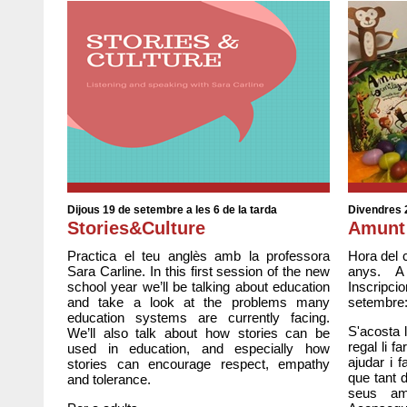
Dijous 19 de setembre a les 6 de la tarda
Divendres 2
Stories&Culture
Amunt 
Practica el teu anglès amb la professora
Hora del c
Sara Carline. In this first session of the new
anys. A
school year we’ll be talking about education
Inscripc
and take a look at the problems many
setembre:
education systems are currently facing.
S'acosta l
We’ll also talk about how stories can be
regal li f
used in education, and especially how
ajudar i f
stories can encourage respect, empathy
que tant d
and tolerance.
seus ami