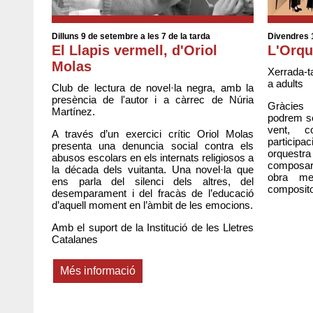
Dilluns 9 de setembre a les 7 de la tarda
Divendres 1
El Llapis vermell, d'Oriol
L'Orqu
Molas
Xerrada-t
a adults
Club de lectura de novel·la negra, amb la
presència de l'autor i a càrrec de Núria
Gràcies
Martínez.
podrem se
vent, c
A través d’un exercici crític Oriol Molas
participac
presenta una denuncia social contra els
orquestra
abusos escolars en els internats religiosos a
composar
la década dels vuitanta. Una novel·la que
obra me
ens parla del silenci dels altres, del
composito
desemparament i del fracàs de l’educació
d’aquell moment en l’àmbit de les emocions.
Amb el suport de la Institució de les Lletres
Catalanes
Més informació