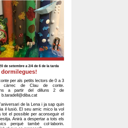
0 de setembre a 2/4 de 6 de la tarda
dormilegues!
onte per als petits lectors de 0 a 3
 càrrec de Clau de conte.
ions a partir del dilluns 2 de
 b.taradell@diba.cat
'aniversari de la Lena i ja sap quin
aria il·lusió. El seu amic mico la vol
a tot el possible per aconseguir el
esitja. Anirà a despertar a tots els
cs perquè també col·laborin.