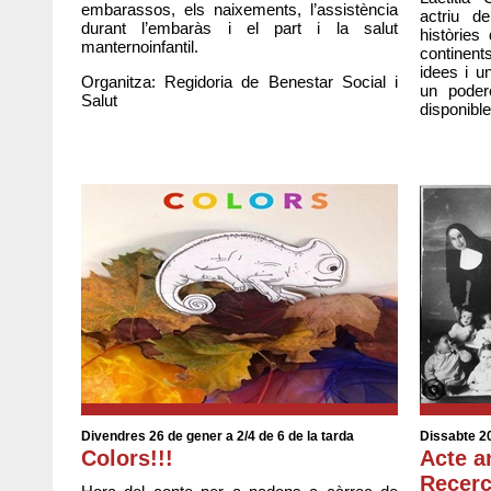
embarassos, els naixements, l’assistència
actriu d
durant l’embaràs i el part i la salut
històrie
manternoinfantil.
continen
idees i u
Organitza: Regidoria de Benestar Social i
un poder
Salut
disponible
Divendres 26 de gener a 2/4 de 6 de la tarda
Dissabte 20
Colors!!!
Acte a
Recerc