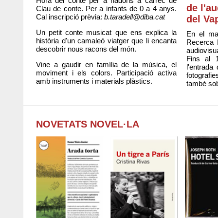
Hora del conte per a nadons a càrrec de
de l'a
Clau de conte. Per a infants de 0 a 4 anys.
Cal inscripció prèvia:
b.taradell@diba.cat
del Va
Un petit conte musicat que ens explica la
En el ma
història d'un camaleó viatger que li encanta
Recerca 
descobrir nous racons del món.
audiovisu
Fins al 
Vine a gaudir en família de la música, el
l'entrada
moviment i els colors. Participació activa
fotografie
amb instruments i materials plàstics.
també sob
NOVETATS NOVEL·LA