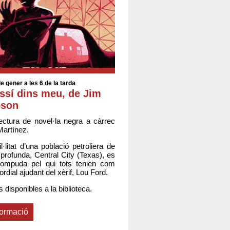
e gener a les 6 de la tarda
ssí dins meu, de Jim
son
ectura de novel·la negra a càrrec
Martínez.
l·litat d’una població petroliera de
 profunda, Central City (Texas), es
rrompuda pel qui tots tenien com
cordial ajudant del xèrif, Lou Ford.
disponibles a la biblioteca.
formació