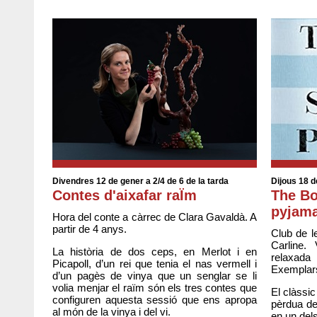
Divendres 12 de gener a 2/4 de 6 de la tarda
Dijous 18 d
Contes d'aixafar raÏm
The Bo
pyjama
Hora del conte a càrrec de Clara Gavaldà. A
partir de 4 anys.
Club de l
Carline.
La història de dos ceps, en Merlot i en
relaxada
Picapoll, d’un rei que tenia el nas vermell i
Exemplars 
d’un pagès de vinya que un senglar se li
volia menjar el raïm són els tres contes que
El clàssic
configuren aquesta sessió que ens apropa
pèrdua de
al món de la vinya i del vi.
en un dels