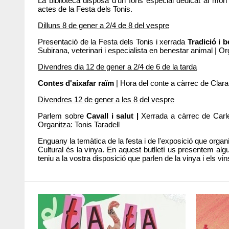
La biblioteca disposa d'un fons especial dedicat al món 
actes de la Festa dels Tonis.
Dilluns 8 de gener a 2/4 de 8 del vespre
Presentació de la Festa dels Tonis i xerrada
Tradició i 
Subirana, veterinari i especialista en benestar animal |
Org
Divendres dia 12 de gener a 2/4 de 6 de la tarda
Contes d'aixafar raïm
| Hora del conte a càrrec de Clara
Divendres 12 de gener a les 8 del vespre
Parlem sobre
Cavall i salut |
Xerrada a càrrec de Carl
Organitza: Tonis Taradell
Enguany la temàtica de la festa i de l'exposició que orga
Cultural és la vinya. En aquest butlletí us presentem algu
teniu a la vostra disposició que parlen de la vinya i els vi