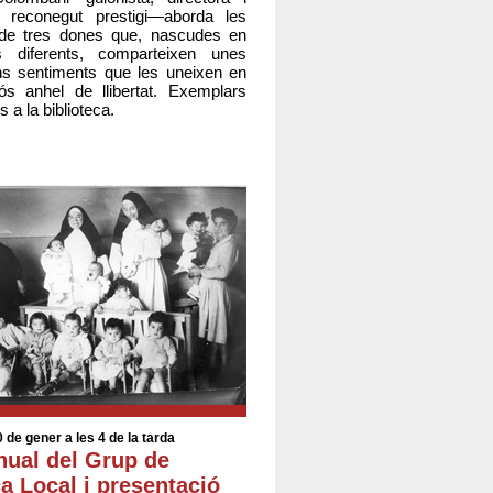
e reconegut prestigi—aborda les
s de tres dones que, nascudes en
ts diferents, comparteixen unes
ns sentiments que les uneixen en
ós anhel de llibertat. Exemplars
s a la biblioteca.
 de gener a les 4 de la tarda
nual del Grup de
a Local i presentació