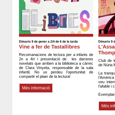
Dimarts 9 de gener a 2/4 de 6 de la tarda
Dimarts 9 d
Vine a fer de Tastallibres
L'Assa
Thomp
Recomanacions de lectura per a infants de
2n a 4rt i presentació de les darreres
Club de l
novetats que arriben a la biblioteca a càrrec
de Núria 
de Clara Vinyeta, responsable de la sala
infantil. No us perdeu l'oportunitat de
La tranqui
compartir el plaer de la lectura!
l’Amèrica
veu inte
l’afable i 
Més informació
Exemplars 
Més in