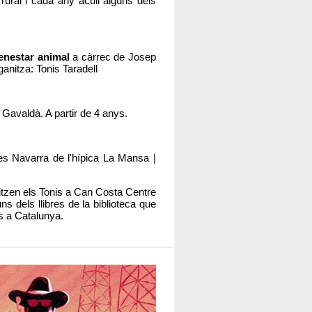
rural i cada any acull alguns dels
benestar
animal
a càrrec de Josep
anitza: Tonis Taradell
 Gavaldà. A partir de 4 anys.
es Navarra de l'hípica La Mansa |
nitzen els Tonis a Can Costa Centre
ns dels llibres de la biblioteca que
ns a Catalunya.