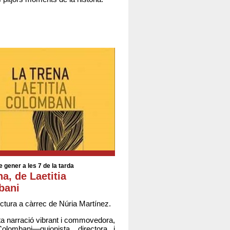
e gener a les 7 de la tarda
a, de Laetitia
bani
ectura a càrrec de Núria Martínez.
a narració vibrant i commovedora,
Colombani—guionista, directora i