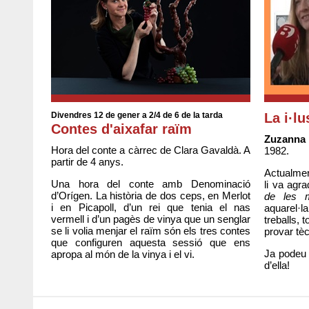
Divendres 12 de gener a 2/4 de 6 de la tarda
La i·lu
Contes d'aixafar raïm
Zuzanna
Hora del conte a càrrec de Clara Gavaldà. A
1982.
partir de 4 anys.
Actualmen
Una hora del conte amb Denominació
li va agr
d’Orígen. La història de dos ceps, en Merlot
de les m
i en Picapoll, d’un rei que tenia el nas
aquarel·l
vermell i d’un pagès de vinya que un senglar
treballs, t
se li volia menjar el raïm són els tres contes
provar tè
que configuren aquesta sessió que ens
Ja podeu 
apropa al món de la vinya i el vi.
d’ella!