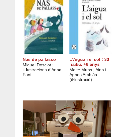
Nas de pallasso
L'Aigua i el sol : 33
haiku, +8 anys
Miquel Desclot ;
il·lustracions d'Anna
Maite Muns ; Aina i
Font
Agnes Amblàs
(il·lustració)