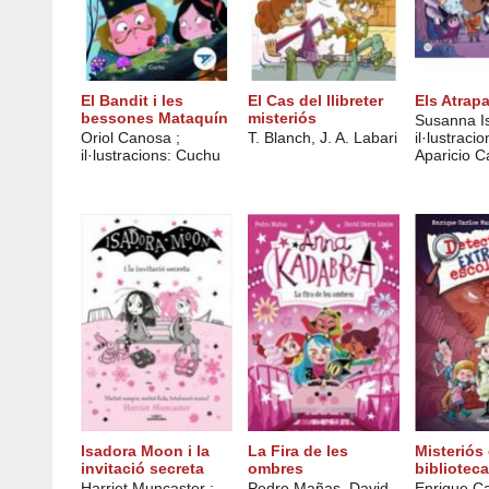
El Bandit i les
El Cas del llibreter
Els Atrap
bessones Mataquín
misteriós
Susanna Is
Oriol Canosa ;
T. Blanch, J. A. Labari
il·lustraci
il·lustracions: Cuchu
Aparicio C
Isadora Moon i la
La Fira de les
Misteriós 
invitació secreta
ombres
biblioteca
Harriet Muncaster ;
Pedro Mañas, David
Enrique Ca