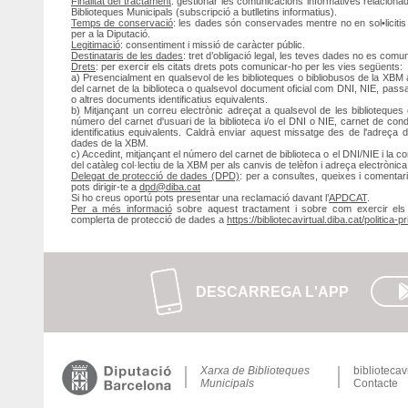
Finalitat del tractament
: gestionar les comunicacions informatives relacionad
Biblioteques Municipals (subscripció a butlletins informatius).
Temps de conservació
: les dades són conservades mentre no en sol•licitis 
per a la Diputació.
Legitimació
: consentiment i missió de caràcter públic.
Destinataris de les dades
: tret d’obligació legal, les teves dades no es comu
Drets
: per exercir els citats drets pots comunicar-ho per les vies següents:
a) Presencialment en qualsevol de les biblioteques o bibliobusos de la XBM ac
del carnet de la biblioteca o qualsevol document oficial com DNI, NIE, pass
o altres documents identificatius equivalents.
b) Mitjançant un correu electrònic adreçat a qualsevol de les biblioteques 
número del carnet d'usuari de la biblioteca i/o el DNI o NIE, carnet de con
identificatius equivalents. Caldrà enviar aquest missatge des de l'adreça
dades de la XBM.
c) Accedint, mitjançant el número del carnet de biblioteca o el DNI/NIE i la 
del catàleg col·lectiu de la XBM per als canvis de telèfon i adreça electrònica, 
Delegat de protecció de dades (DPD)
: per a consultes, queixes i comentar
pots dirigir-te a
dpd@diba.cat
Si ho creus oportú pots presentar una reclamació davant l’
APDCAT
.
Per a més informació
sobre aquest tractament i sobre com exercir els t
complerta de protecció de dades a
https://bibliotecavirtual.diba.cat/politica-pr
DESCARREGA L'APP
Xarxa de Biblioteques
bibliotecav
Municipals
Contacte