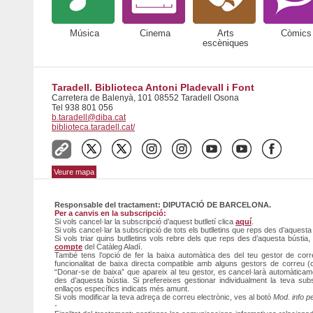
Música
Cinema
Arts
Còmics
escèniques
Taradell. Biblioteca Antoni Pladevall i Font
Carretera de Balenyà, 101 08552 Taradell Osona
Tel 938 801 056
b.taradell@diba.cat
biblioteca.taradell.cat/
Veure mapa
Responsable del tractament: DIPUTACIÓ DE BARCELONA.
Per a canvis en la subscripció:
Si vols cancel·lar la subscripció d’aquest butlletí clica
aquí
.
Si vols cancel·lar la subscripció de tots els butlletins que reps des d’aquesta
Si vols triar quins butlletins vols rebre dels que reps des d’aquesta bústia
compte
del Catàleg Aladí.
També tens l’opció de fer la baixa automàtica des del teu gestor de corre
funcionalitat de baixa directa compatible amb alguns gestors de correu (c
“Donar-se de baixa” que apareix al teu gestor, es cancel·larà automàticamen
des d’aquesta bústia. Si prefereixes gestionar individualment la teva su
enllaços específics indicats més amunt.
Si vols modificar la teva adreça de correu electrònic, ves al botó
Mod. info p
-