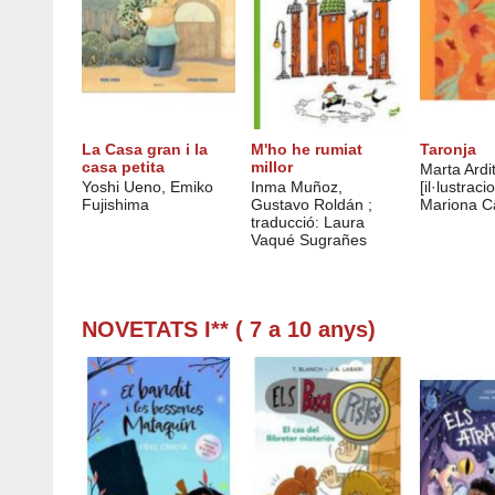
La Casa gran i la
M'ho he rumiat
Taronja
casa petita
millor
Marta Ardit
Yoshi Ueno, Emiko
Inma Muñoz,
[il·lustraci
Fujishima
Gustavo Roldán ;
Mariona C
traducció: Laura
Vaqué Sugrañes
NOVETATS I** ( 7 a 10 anys)