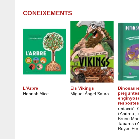
CONEIXEMENTS
L'Arbre
Els Vikings
Dinosaure
pregunte
Hannah Alice
Miguel Ángel Saura
enginyos
respostes
redacció: 
i Andreu ; 
Bruno Mar
Tabares i 
Reyes Fer