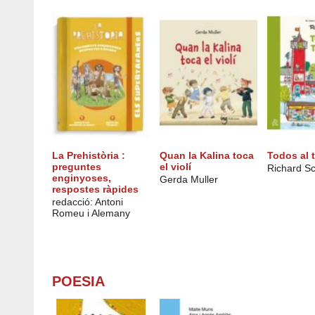
La Prehistòria :
Quan la Kalina toca
Todos al 
preguntes
el violí
Richard Sc
enginyoses,
Gerda Muller
respostes ràpides
redacció: Antoni
Romeu i Alemany
POESIA