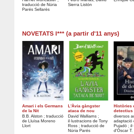
traducció de Núria
Sierra Listón
Parés Sellarès
NOVETATS I*** (a partir d'11 anys)
Amari i els Germans
L'Àvia gàngster
Històries
de la Nit
ataca de nou
detectius
B.B. Alston ; traducció
David Walliams ;
diversos au
de Lluïsa Moreno
il·lustracions de Tony
adaptació 
Llort
Ross ; traducció de
Pujadó ; il
Núria Parés
d'Óscar T.