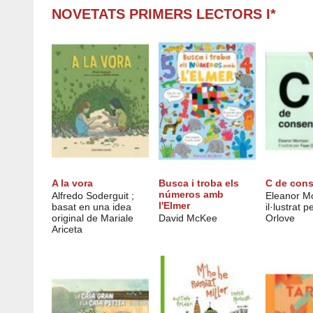
NOVETATS PRIMERS LECTORS I*
A la vora
Busca i troba els
C de con
números amb
Alfredo Soderguit ;
Eleanor Mo
l'Elmer
basat en una idea
il·lustrat 
original de Mariale
David McKee
Orlove
Ariceta