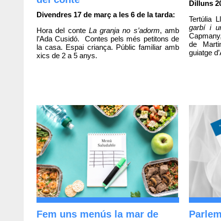
Dilluns 2
Divendres 17 de març a les 6 de la tarda:
Tertúlia
garbí i 
Hora del conte
La granja no s’adorm
, amb
Capmany,
l’Ada Cusidó. Contes pels més petitons de
de Mart
la casa. Espai criança. Públic familiar amb
guiatge d
xics de 2 a 5 anys.
Fem uns menús la mar de
Parlem