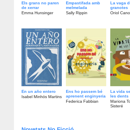
Els grans no paren
Empastifada amb
La vaga d
de xerrar
melmelada
granotes
Emma Hunsinger
Sally Rippin
Oriol Can
En un año entero
Ens ho passem bé
La vida s
aprenent enginyeria
les dents
Isabel Minhós Martins
Federica Fabbian
Mariona T
Sisteré
Novetats No Ficció