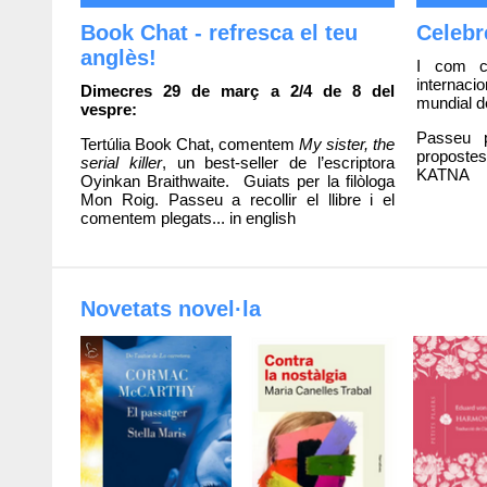
Book Chat - refresca el teu
Celebr
anglès!
I com c
internac
Dimecres 29 de març a 2/4 de 8 del
mundial d
vespre:
Passeu p
Tertúlia Book Chat, comentem
My sister, the
proposte
serial killer
, un best-seller de l’escriptora
KATNA
Oyinkan Braithwaite. Guiats per la filòloga
Mon Roig. Passeu a recollir el llibre i el
comentem plegats... in english
Novetats novel·la