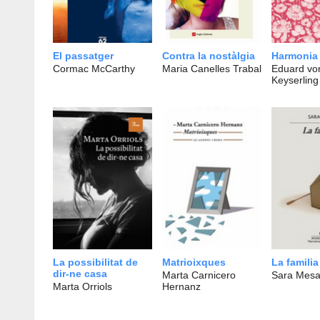
El passatger
Contra la nostàlgia
Harmonia
Cormac McCarthy
Maria Canelles Trabal
Eduard vo
Keyserling
La possibilitat de
Matrioixques
La familia
dir-ne casa
Marta Carnicero
Sara Mes
Marta Orriols
Hernanz