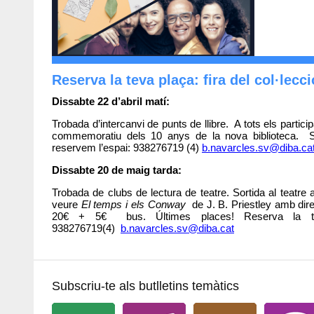
Reserva la teva plaça: fira del col·lecci
Dissabte 22 d’abril matí:
Trobada d’intercanvi de punts de llibre. A tots els particip
commemoratiu dels 10 anys de la nova biblioteca. Si e
reservem l’espai: 938276719 (4)
b.navarcles.sv@diba.ca
Dissabte 20 de maig tarda:
Trobada de clubs de lectura de teatre. Sortida al teatr
veure
El temps i els Conway
de J. B. Priestley amb dire
20€ + 5€ bus. Últimes places! Reserva la 
938276719(4)
b.navarcles.sv@diba.cat
Subscriu-te als butlletins temàtics