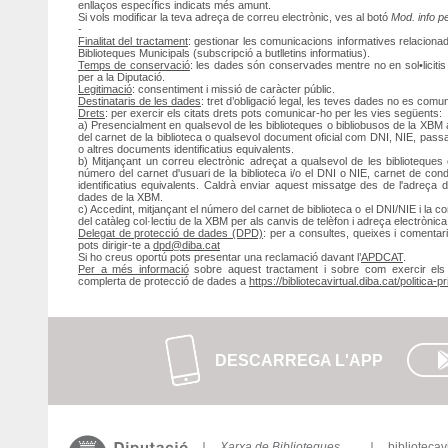
enllaços específics indicats més amunt.
Si vols modificar la teva adreça de correu electrònic, ves al botó
Mod. info p
-
Finalitat del tractament
: gestionar les comunicacions informatives relacionad
Biblioteques Municipals (subscripció a butlletins informatius).
Temps de conservació
: les dades són conservades mentre no en sol•licitis 
per a la Diputació.
Legitimació
: consentiment i missió de caràcter públic.
Destinataris de les dades
: tret d’obligació legal, les teves dades no es comu
Drets
: per exercir els citats drets pots comunicar-ho per les vies següents:
a) Presencialment en qualsevol de les biblioteques o bibliobusos de la XBM ac
del carnet de la biblioteca o qualsevol document oficial com DNI, NIE, pass
o altres documents identificatius equivalents.
b) Mitjançant un correu electrònic adreçat a qualsevol de les biblioteques 
número del carnet d'usuari de la biblioteca i/o el DNI o NIE, carnet de con
identificatius equivalents. Caldrà enviar aquest missatge des de l'adreça
dades de la XBM.
c) Accedint, mitjançant el número del carnet de biblioteca o el DNI/NIE i la 
del catàleg col·lectiu de la XBM per als canvis de telèfon i adreça electrònica, 
Delegat de protecció de dades (DPD)
: per a consultes, queixes i comentar
pots dirigir-te a
dpd@diba.cat
Si ho creus oportú pots presentar una reclamació davant l’
APDCAT
.
Per a més informació
sobre aquest tractament i sobre com exercir els t
complerta de protecció de dades a
https://bibliotecavirtual.diba.cat/politica-pr
DESCARREGA L'APP
Xarxa de Biblioteques
bibliotecav