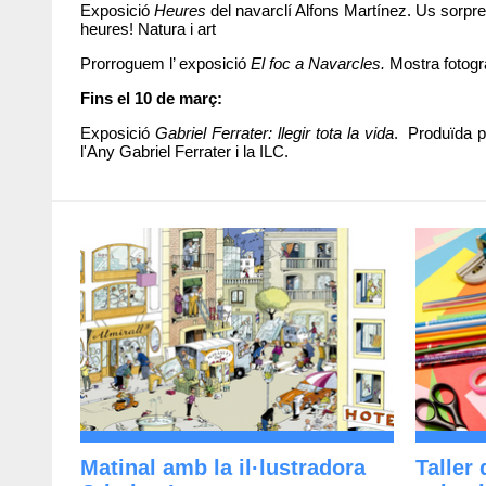
Exposició
Heures
del navarclí Alfons Martínez. Us sorpren
heures! Natura i art
Prorroguem l’ exposició
El foc a Navarcles.
Mostra fotogrà
Fins el 10 de març:
Exposició
Gabriel Ferrater: llegir tota la vida
. Produïda p
l'Any Gabriel Ferrater i la ILC.
Matinal amb la il·lustradora
Taller 