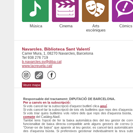
Música
Cinema
Arts
Còmics
escèniques
Navarcles. Biblioteca Sant Valentí
Carrer Mura, 1, 08270 Navarcles, Barcelona
Tel 938 276 719
b.navarcles.sv@diba.cat
www.lacreueta.cat/
Veure mapa
Responsable del tractament: DIPUTACIÓ DE BARCELONA.
Per a canvis en la subscripció:
Si vols cancel·lar la subscripció d’aquest butlletí clica
aquí
.
Si vols cancel·lar la subscripció de tots els butlletins que reps des d’aquesta
Si vols triar quins butlletins vols rebre dels que reps des d’aquesta bústia
compte
del Catàleg Aladí.
També tens l’opció de fer la baixa automàtica des del teu gestor de corre
funcionalitat de baixa directa compatible amb alguns gestors de correu (c
“Donar-se de baixa” que apareix al teu gestor, es cancel·larà automàticamen
des d’aquesta bústia. Si prefereixes gestionar individualment la teva su