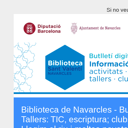
Si no veu
Biblioteca de Navarcles - But
Tallers: TIC, escriptura; clu