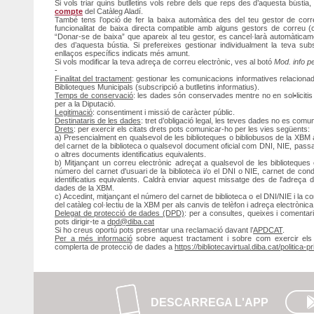
Si vols triar quins butlletins vols rebre dels que reps des d’aquesta bústia
compte
del Catàleg Aladí.
També tens l’opció de fer la baixa automàtica des del teu gestor de corre
funcionalitat de baixa directa compatible amb alguns gestors de correu (c
“Donar-se de baixa” que apareix al teu gestor, es cancel·larà automàticamen
des d’aquesta bústia. Si prefereixes gestionar individualment la teva su
enllaços específics indicats més amunt.
Si vols modificar la teva adreça de correu electrònic, ves al botó
Mod. info p
-
Finalitat del tractament
: gestionar les comunicacions informatives relacionad
Biblioteques Municipals (subscripció a butlletins informatius).
Temps de conservació
: les dades són conservades mentre no en sol•licitis 
per a la Diputació.
Legitimació
: consentiment i missió de caràcter públic.
Destinataris de les dades
: tret d’obligació legal, les teves dades no es comu
Drets
: per exercir els citats drets pots comunicar-ho per les vies següents:
a) Presencialment en qualsevol de les biblioteques o bibliobusos de la XBM ac
del carnet de la biblioteca o qualsevol document oficial com DNI, NIE, pass
o altres documents identificatius equivalents.
b) Mitjançant un correu electrònic adreçat a qualsevol de les biblioteques 
número del carnet d'usuari de la biblioteca i/o el DNI o NIE, carnet de con
identificatius equivalents. Caldrà enviar aquest missatge des de l'adreça
dades de la XBM.
c) Accedint, mitjançant el número del carnet de biblioteca o el DNI/NIE i la 
del catàleg col·lectiu de la XBM per als canvis de telèfon i adreça electrònica, 
Delegat de protecció de dades (DPD)
: per a consultes, queixes i comentar
pots dirigir-te a
dpd@diba.cat
Si ho creus oportú pots presentar una reclamació davant l’
APDCAT
.
Per a més informació
sobre aquest tractament i sobre com exercir els t
complerta de protecció de dades a
https://bibliotecavirtual.diba.cat/politica-pr
DESCARREGA L'APP