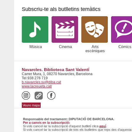
Subscriu-te als butlletins temàtics
Música
Cinema
Arts
Còmics
escèniques
Navarcles. Biblioteca Sant Valentí
Carrer Mura, 1, 08270 Navarcles, Barcelona
Tel 938 276 719
b.navarcles.sv@diba.cat
www.lacreueta.cat/
Veure mapa
Responsable del tractament: DIPUTACIÓ DE BARCELONA.
Per a canvis en la subscripció:
Si vols cancel·lar la subscripció d’aquest butlletí clica
aquí
.
Si vols cancel·lar la subscripció de tots els butlletins que reps des d’aquesta