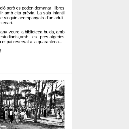
cció però es poden demanar llibres
r amb cita prèvia. La sala infantil
ue vinguin acompanyats d'un adult.
otecari.
rany veure la biblioteca buida, amb
tudiants,amb les prestatgeries
n espai reservat a la quarantena...
!