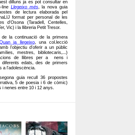
est dilluns ja es pot consultar en
-line
Llegeixo més
, la nova guia
ostes de lectura elaborada pel
naLIJ format per personal de les
ues d'Osona (Taradell, Centelles,
, Vic) i la llibreria Petit Tresor.
 de la continuació de la primera
Quan ja llegeixo
, una col.lecció
mb l'objectiu d'oferir a un públic
mílies, mestres, bibliotecaris,...)
cions de llibres per a nens i
 diferents edats, des de primers
ns a l'adolescència.
segona guia recull 36 propostes
rrativa, 5 de poesia i 6 de còmic)
 i nenes entre 10 i 12 anys.