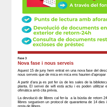
Fase 3
Nova fase i nous serveis
Aquest 15 de juny hem entrat en una nova fase del des
nous serveis que de mica en mica ens haurien d'apropar a 
A partir d'ara ja es pot fer ús de les sales de la bibliot
planta. El servei de wifi està actiu i es poden utilitzar 
ofimàtica amb cita prèvia.
La devolució de llibres cal fer-la a la bústia de retorn 2
llibres segueixen un protocol de quarantena de 14 dies i
resta de llibres.