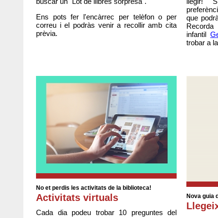
buscar un "Lot de llibres sorpresa".
llegir!
preferènci
Ens pots fer l'encàrrec per telèfon o per
que podrà
correu i el podràs venir a recollir amb cita
Recorda 
prèvia.
infantil
Ge
trobar a l
No et perdis les activitats de la biblioteca!
Activitats virtuals
Nova guia 
Llegei
Cada dia podeu trobar 10 preguntes del