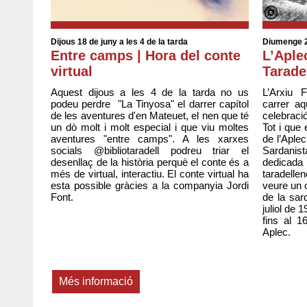
Dijous 18 de juny a les 4 de la tarda
Diumenge 2
Entre camps | Hora del conte
L’Aple
virtual
Tarade
Aquest dijous a les 4 de la tarda no us
L’Arxiu F
podeu perdre "La Tinyosa" el darrer capítol
carrer a
de les aventures d'en Mateuet, el nen que té
celebraci
un dò molt i molt especial i que viu moltes
Tot i que
aventures "entre camps". A les xarxes
de l’Aple
socials @bibliotaradell podreu triar el
Sardani
desenllaç de la història perquè el conte és a
dedicad
més de virtual, interactiu. El conte virtual ha
taradell
esta possible gràcies a la companyia Jordi
veure un 
Font.
de la sar
juliol de 
fins al 
Aplec.
Més informació