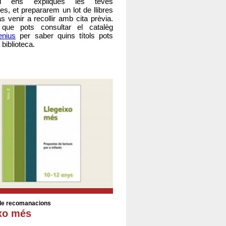
 Si ens expliques les teves
es, et prepararem un lot de llibres
s venir a recollir amb cita prèvia.
que pots consultar el catalèg
nius
per saber quins títols pots
a biblioteca.
de recomanacions
xo més