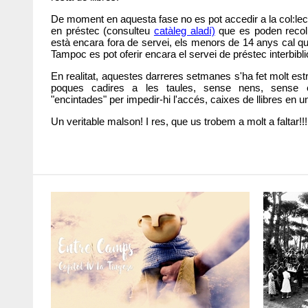
De moment en aquesta fase no es pot accedir a la col:le
en préstec (consulteu
catàleg aladí)
que es poden recolli
està encara fora de servei, els menors de 14 anys cal q
Tampoc es pot oferir encara el servei de préstec interbibli
En realitat, aquestes darreres setmanes s'ha fet molt est
poques cadires a les taules, sense nens, sense es
"encintades" per impedir-hi l'accés, caixes de llibres en u
Un veritable malson! I res, que us trobem a molt a faltar!!!