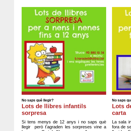
No saps què llegir?
No saps què
Lots de llibres infantils
Lots de
sorpresa
carta
Si tens menys de 12 anys i no saps què
La sala in
llegir però t'agraden les sorpreses vine a
fora de s