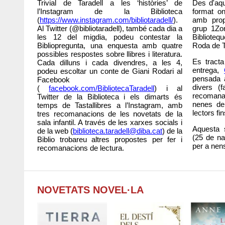
Trivial de Taradell a les ‘històries’ de
Des d'aqu
l’Instagram de la Biblioteca
format on
(
https://www.instagram.com/bibliotaradell/
).
amb prop
Al Twitter (@bibliotaradell), també cada dia a
grup 1Zo
les 12 del migdia, podeu contestar la
Biblioteq
Bibliopregunta, una enquesta amb quatre
Roda de Ter
possibles respostes sobre llibres i literatura.
Es tracta
Cada dilluns i cada divendres, a les 4,
entrega,
podeu escoltar un conte de Giani Rodari al
pensada a
Facebook
divers (fa
(
facebook.com/BibliotecaTaradell
) i al
recomana
Twitter de la Biblioteca i els dimarts és
nenes de
temps de Tastallibres a l’Instagram, amb
lectors fi
tres recomanacions de les novetats de la
sala infantil. A través de les xarxes socials i
Aquesta 
de la web (
biblioteca.taradell@diba.cat
) de la
(25 de na
Biblio trobareu altres propostes per fer i
per a nens
recomanacions de lectura.
NOVETATS NOVEL·LA