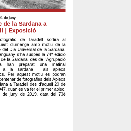
1 de juny
c de la Sardana a
ll | Exposició
otogràfic de Taradell sortirà al
quest diumenge amb motiu de la
ó del Dia Universal de la Sardana.
 enguany s’ha suspès la 74ª edició
c de la Sardana, des de l’Agrupació
sta han preparat una matinal
a a la sardana i als aplecs
encs. Per aquest motiu es podran
centenar de fotografies dels Aplecs
dana a Taradell des d’aquell 20 de
1947, quan es va fer el primer aplec,
16 de juny de 2019, data del 73è